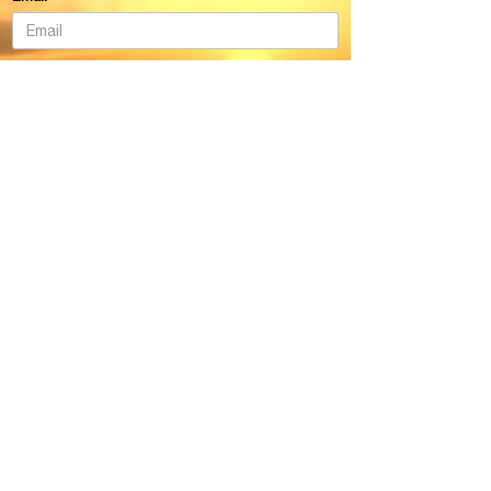
Nome
Whatsapp
Enviar
O que achou do
Mindfulness?
​Deixe seu comentário ou