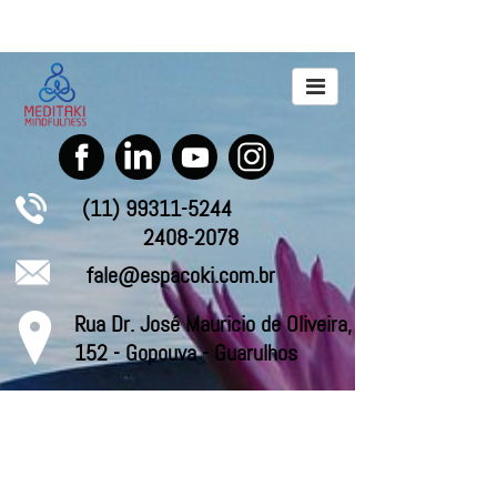
(11) 99311-5244
2408-2078
fale@espacoki.com.br
Rua Dr. José Mauricio de Oliveira,
152 - Gopouva - Guarulhos