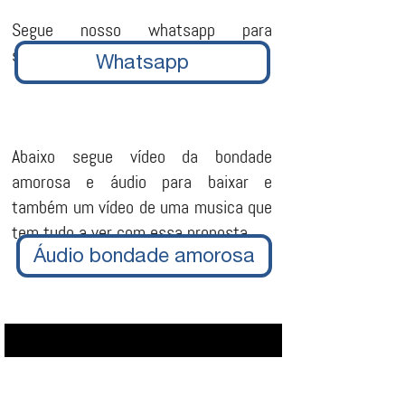
Segue nosso whatsapp para
solicitação de entrada no grupo
Whatsapp
Abaixo segue vídeo da bondade
amorosa e áudio para baixar e
também um vídeo de uma musica que
tem tudo a ver com essa proposta
Áudio bondade amorosa